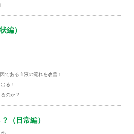
由
状編）
原因である血液の流れを改善！
も出る！
こるのか？
ら？（日常編）
？②