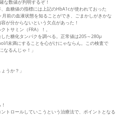
正確な数値が判明するぞ！
、血糖値の指標には上記のHbA1cが使われておった
2ヶ月前の血液状態を知ることができ、ごまかしがきかな
内容が分からないという欠点があった！
クトサミン（FRA）！。
た糖化タンパクを調べる。正常値は205～280μ
 mol/l未満にすることを心がけにゃならん。この検査で
になるんじゃ！」
しょうか？」
る！
コントロールしていこうという治療法で、ポイントとなる