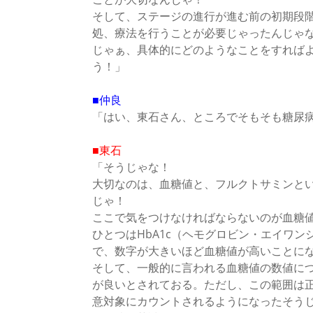
そして、ステージの進行が進む前の初期段
処、療法を行うことが必要じゃったんじゃ
じゃぁ、具体的にどのようなことをすれば
う！」
■仲良
「はい、東石さん、ところでそもそも糖尿
■東石
「そうじゃな！
大切なのは、血糖値と、フルクトサミンと
じゃ！
ここで気をつけなければならないのが血糖値
ひとつはHbA1c（ヘモグロビン・エイワ
で、数字が大きいほど血糖値が高いことになる
そして、一般的に言われる血糖値の数値について
が良いとされておる。ただし、この範囲は正常
意対象にカウントされるようになったそうじゃ