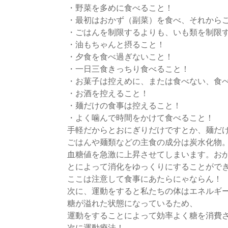
・野菜を多めに食べること！
・最初はおかず（副菜）を食べ、それから
・ごはんを制限するよりも、いも類を制限
・油もちゃんと摂ること！
・夕食を食べ過ぎないこと！
・一日三食きっちり食べること！
・お菓子は控えめに、または食べない、食
・お酒を控えること！
・麺だけの食事は控えること！
・よく噛んで時間をかけて食べること！
手軽だからとおにぎりだけですとか、麺だ
ごはんや麺類などの主食の成分は炭水化物
血糖値を急激に上昇させてしまいます。お
とによって消化をゆっくりにすることがで
ここは注意して食事にあたらにゃならん！
次に、運動をすると私たちの体はエネルギ
糖が溢れた状態になっているため、
運動をすることによって効率よく糖を消費
次に運動療法！