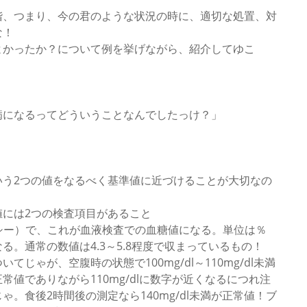
階、つまり、今の君のような状況の時に、適切な処置、対
な！
よかったか？について例を挙げながら、紹介してゆこ
病になるってどういうことなんでしたっけ？」
いう2つの値をなるべく基準値に近づけることが大切なの
には2つの検査項目があること
ンシー）で、これが血液検査での血糖値になる。単位は％
。通常の数値は4.3～5.8程度で収まっているもの！
じゃが、空腹時の状態で100mg/dl～110mg/dl未満
値でありながら110mg/dlに数字が近くなるにつれ注
。食後2時間後の測定なら140mg/dl未満が正常値！ブ