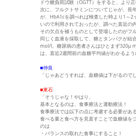
ドウ糖負荷試験（OGTT）をすると、より
次に、フルクトサミンについてじゃが、長年
が、HbA1cを調べれば検査した時より1～
いので利用されておったが、調べた直近の
その欠点を補うものとして登場したのがフル
同じく血液を採取して、糖とタンパクが結合し
mol/l。糖尿病の患者さんはひとまず320μ
は、直近2週間前の血糖平均値がわかるよう
■仲良
「じゃあどうすれば、血糖値は下がるので
■東石
「そうじゃな！やはり、
基本となるのは、食事療法と運動療法！
食事療法では以下の点に考慮する必要があ
食べる量と食べ方を見直すことで血糖値を
のは
・バランスの取れた食事にすること！