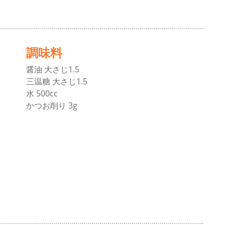
調味料
醤油 大さじ1.5
三温糖 大さじ1.5
水 500cc
かつお削り 3g