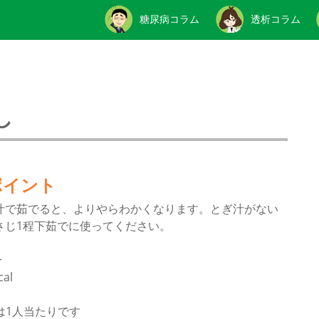
糖尿病コラム
透析コラム
し
ポイント
汁で茹でると、よりやらわかくなります。とぎ汁がない
さじ1程下茹でに使ってください。
分
al
は1人当たりです