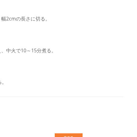
幅2cmの長さに切る。
、中火で10～15分煮る。
る。