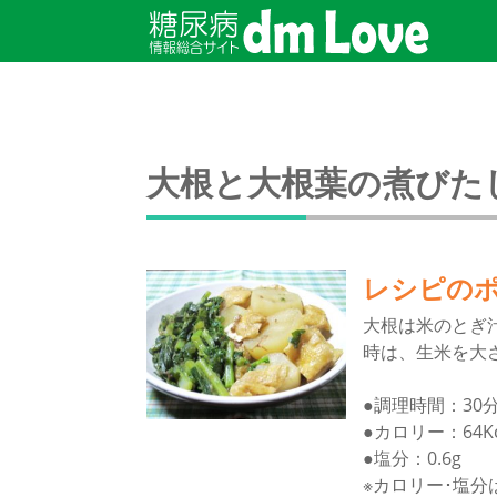
大根と大根葉の煮びた
レシピの
大根は米のとぎ
時は、生米を大
●調理時間：30
●カロリー：64Kc
●塩分：0.6g
※カロリー･塩分