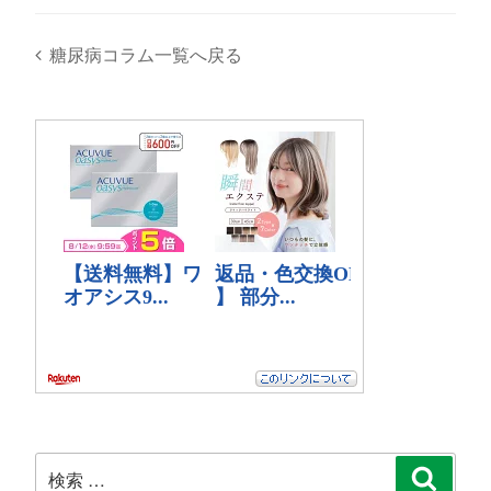
糖尿病コラム一覧へ戻る
検
検
索